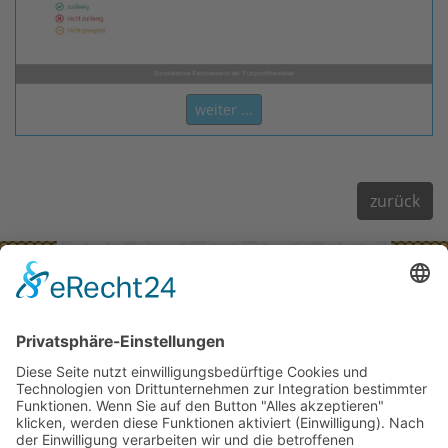
weiter ...
zurück
Kontaktdaten:
Gebr. Stumpp KG
Seestraße 5
73099 Adelberg