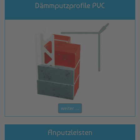
Dämmputzprofile PVC
weiter ...
Anputzleisten