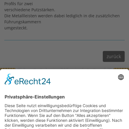
Profils für zwei
verschiedene Putzstärken.
Die Metallleisten werden dabei lediglich in die zusätzlichen
Führungskammern
umgesteckt.
zurück
Kontaktdaten:
Gebr. Stumpp KG
Seestraße 5
73099 Adelberg