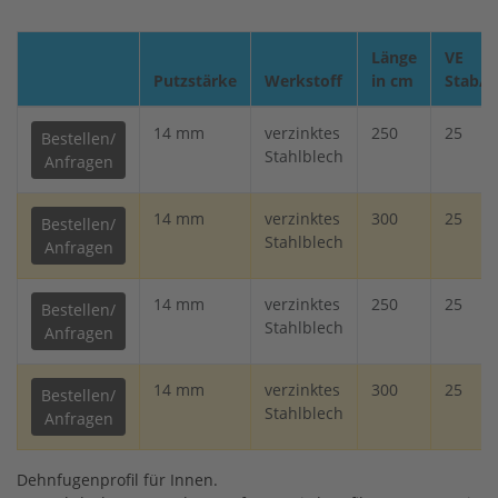
Länge
VE
Putzstärke
Werkstoff
in cm
Stab/
14 mm
verzinktes
250
25
Bestellen/
Stahlblech
Anfragen
14 mm
verzinktes
300
25
Bestellen/
Stahlblech
Anfragen
14 mm
verzinktes
250
25
Bestellen/
Stahlblech
Anfragen
14 mm
verzinktes
300
25
Bestellen/
Stahlblech
Anfragen
Dehnfugenprofil für Innen.