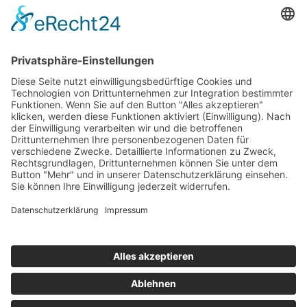
Kontaktdaten:
Gebr. Stumpp KG
Seestraße 5
73099 Adelberg
07166 - 91 067 -0
07166 - 91 067 - 20
Info[at]Stumpp-kg.de
So finden Sie uns
Social Media:
TikTok
Facebook
Instagram