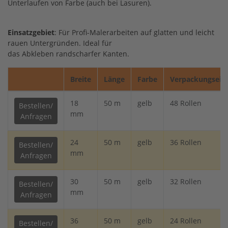
Unterlaufen von Farbe (auch bei Lasuren).
Einsatzgebiet
: Für Profi-Malerarbeiten auf glatten und leicht
rauen Untergründen. Ideal für
das Abkleben randscharfer Kanten.
Breite
Länge
Farbe
Verpackungsein
18
50 m
gelb
48 Rollen
Bestellen/
mm
Anfragen
24
50 m
gelb
36 Rollen
Bestellen/
mm
Anfragen
30
50 m
gelb
32 Rollen
Bestellen/
mm
Anfragen
36
50 m
gelb
24 Rollen
Bestellen/