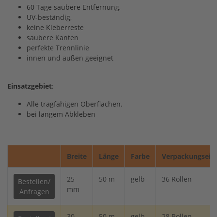
60 Tage saubere Entfernung,
UV-beständig,
keine Kleberreste
saubere Kanten
perfekte Trennlinie
innen und außen geeignet
Einsatzgebiet
:
Alle tragfähigen Oberflächen.
bei langem Abkleben
Breite
Länge
Farbe
Verpackungsein
25
50 m
gelb
36 Rollen
Bestellen/
mm
Anfragen
30
50 m
gelb
28 Rollen