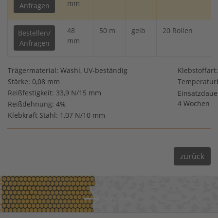
mm
Anfragen
48
50 m
gelb
20 Rollen
Bestellen/
mm
Anfragen
Trägermaterial: Washi, UV-beständig
Klebstoffart:
Stärke: 0,08 mm
Temperaturb
Reißfestigkeit: 33,9 N/15 mm
Einsatzdaue
4 Wochen
Reißdehnung: 4%
Klebkraft Stahl: 1,07 N/10 mm
zurück