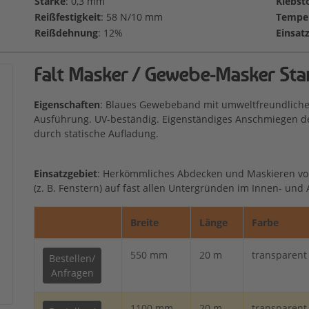
Stärke
: 0,3 mm
Klebst
Reißfestigkeit
: 58 N/10 mm
Temper
Reißdehnung
: 12%
Einsat
Falt Masker / Gewebe-Masker Sta
Eigenschaften
: Blaues Gewebeband mit umweltfreundlicher
Ausführung. UV-beständig. Eigenständiges Anschmiegen de
durch statische Aufladung.
Einsatzgebiet
: Herkömmliches Abdecken und Maskieren vo
(z. B. Fenstern) auf fast allen Untergründen im Innen- und
Breite
Länge
Farbe
550 mm
20 m
transparent
Bestellen/
Anfragen
1100 mm
20 m
transparent