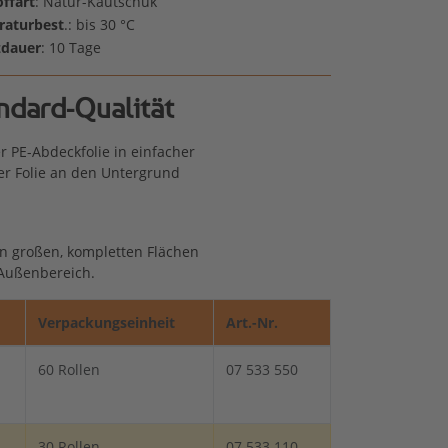
offart
: Natur-Kautschuk
aturbest
.: bis 30 °C
zdauer
: 10 Tage
ndard-Qualität
 PE-Abdeckfolie in einfacher
r Folie an den Untergrund
n großen, kompletten Flächen
 Außenbereich.
Verpackungseinheit
Art.-Nr.
60 Rollen
07 533 550
30 Rollen
07 533 110