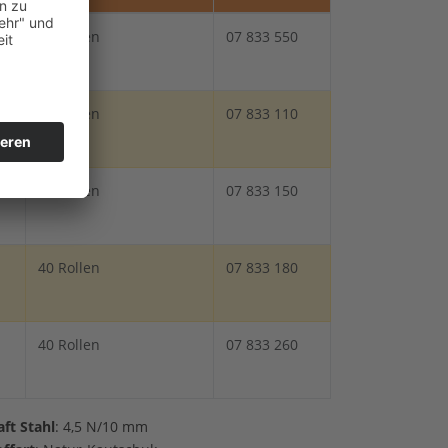
60 Rollen
07 833 550
30 Rollen
07 833 110
40 Rollen
07 833 150
40 Rollen
07 833 180
40 Rollen
07 833 260
aft Stahl
: 4,5 N/10 mm