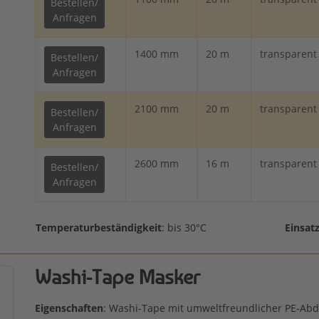
Bestellen/
Anfragen
1400 mm
20 m
transparent
Bestellen/
Anfragen
2100 mm
20 m
transparent
Bestellen/
Anfragen
2600 mm
16 m
transparent
Bestellen/
Anfragen
Temperaturbeständigkeit
: bis 30°C
Einsat
Washi-Tape Masker
Eigenschaften
: Washi-Tape mit umweltfreundlicher PE-Abde