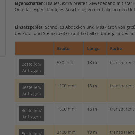
Eigenschaften
: Blaues, extra breites Gewebeband mit stark
Qualität. Eigenständiges Anschmiegen der Folie an den Un
Einsatzgebiet
: Schnelles Abdecken und Maskieren von groß
bei Putz- und Steinarbeiten) auf fast allen Untergründen 
Breite
Länge
Farbe
550 mm
18 m
transparent
Bestellen/
Anfragen
1100 mm
18 m
transparent
Bestellen/
Anfragen
1600 mm
18 m
transparent
Bestellen/
Anfragen
2400 mm
18 m
transparent
Bestellen/