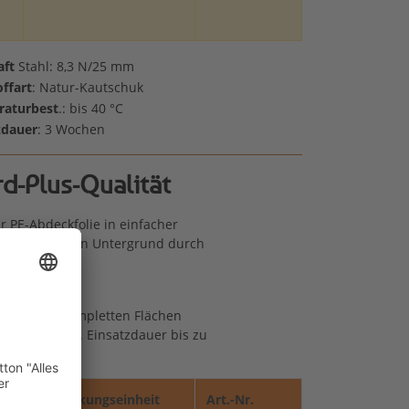
aft
Stahl: 8,3 N/25 mm
offart
: Natur-Kautschuk
aturbest
.: bis 40 °C
zdauer
: 3 Wochen
d-Plus-Qualität
 PE-Abdeckfolie in einfacher
r Folie an den Untergrund durch
n großen, kompletten Flächen
Außenbereich. Einsatzdauer bis zu
Verpackungseinheit
Art.-Nr.