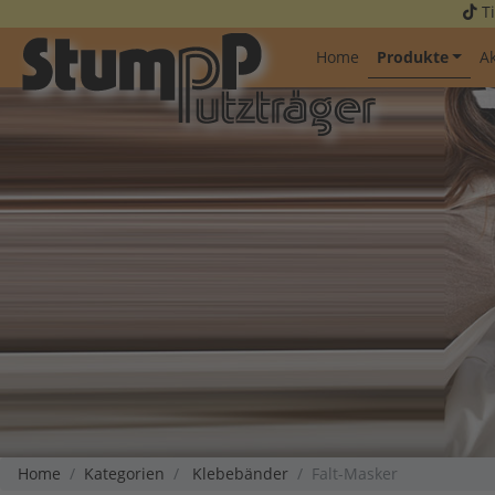
Ti
(current)
Home
Produkte
A
Home
Kategorien
Klebebänder
Falt-Masker