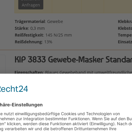
Anfragen
Trägermaterial
: Gewebe
Klebkr
Stärke
: 0,3 mm
Klebst
Reißfestigkeit
: 145 N/25 mm
Temper
Reißdehnung
: 13%
Einsat
KIP 3833 Gewebe-Masker Standar
Eigenschaften
: Blaues Gewebeband mit umweltfreundlicher
Ausführung. UV-beständig. Eigenständiges Anschmiegen de
statische Aufladung.
Einsatzgebiet
: Herkömmliches Abdecken und Maskieren vo
(z.B. Fenstern) auf fast allen Untergründen im Innen- und 
10 Tage.
Breite
Länge
Farbe